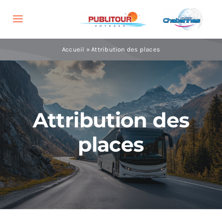
Skip
to
Toggle
content
Navigation
Voyages
Accueil
»
Attribution des places
Brochures
Groupes
Attribution des
places
Agences
Informations
Recherche