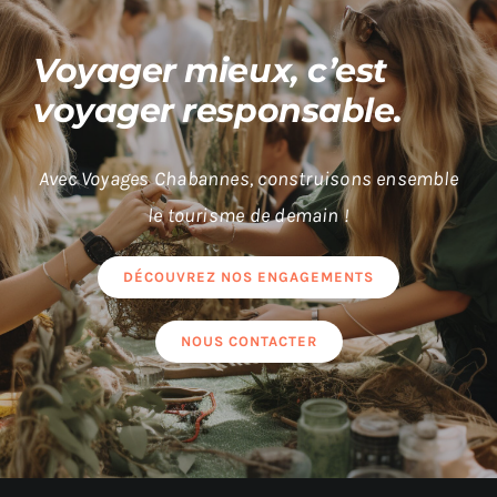
Voyager mieux, c’est
voyager responsable.
Avec Voyages Chabannes, construisons ensemble
le tourisme de demain !
DÉCOUVREZ NOS ENGAGEMENTS
NOUS CONTACTER