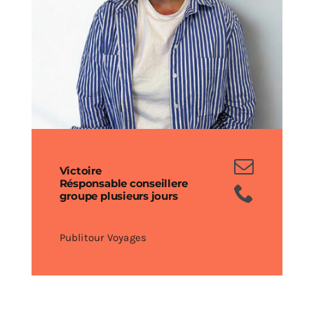
Victoire
Résponsable conseillere
groupe plusieurs jours
Publitour Voyages