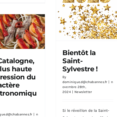
Bientôt la
Catalogne,
Saint-
plus haute
Sylvestre !
Catalogne, la plus
te expression du
ression du
By
tère gastronomique.
Bientôt la Saint-
dominique.d@chabannes.fr
|
n
actère
Sylvestre !
ovembre 28th,
tronomiqu
2024
|
Newsletter
Si le réveillon de la Saint-
que.d@chabannes.fr
|
n