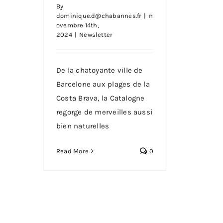
foisonnante et
By
omniprésente
dominique.d@chabannes.fr
|
n
ovembre 14th,
2024
|
Newsletter
De la chatoyante ville de
Barcelone aux plages de la
Costa Brava, la Catalogne
regorge de merveilles aussi
bien naturelles
Read More
0