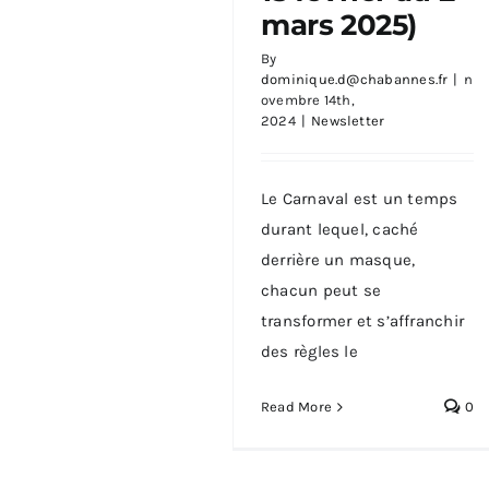
mars 2025)
By
dominique.d@chabannes.fr
|
n
ovembre 14th,
2024
|
Newsletter
Le Carnaval est un temps
durant lequel, caché
derrière un masque,
chacun peut se
transformer et s’affranchir
des règles le
Read More
0