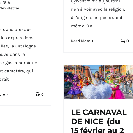
Sylvestre n’a aujourd’hui
 15th,
Newsletter
rien à voir avec la religion,
à l’origine, un peu quand
même. On
 dans presque
 les expressions
Read More
0
lles, la Catalogne
reuve dans le
ne gastronomique
rt caractère, qui
araît
ore
0
LE CARNAVAL
DE NICE (du
LE CARNAVAL DE NICE
(du 15 février au 2 mars
15 février au 2
2025)