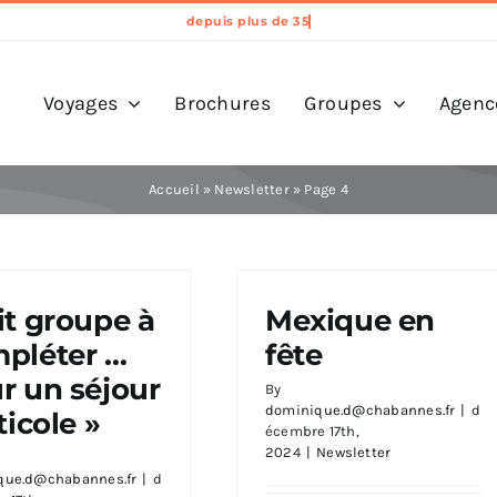
Voyages
Brochures
Groupes
Agenc
Accueil
»
Newsletter
»
Page 4
it groupe à
Mexique en
pléter …
fête
r un séjour
By
dominique.d@chabannes.fr
|
d
ticole »
écembre 17th,
2024
|
Newsletter
que.d@chabannes.fr
|
d