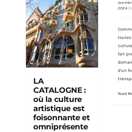
ovembre
2024
|
Comme
toutes
culture
fait p
domai
d'un fo
transp
LA
CATALOGNE :
Read M
où la culture
artistique est
foisonnante et
LA CATALOGNE : où la
omniprésente
culture artistique est