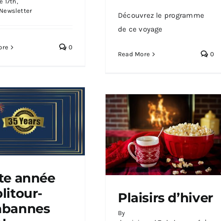
 17th,
Newsletter
Découvrez le programme
de ce voyage
ore
0
Read More
0
te année
litour-
e année Publitour-
Plaisirs d’hiver
nnes célèbre avec
abannes
ierté ses 35 ans
By
d’existence