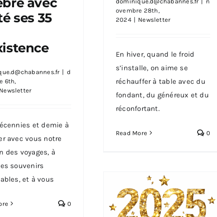
èbre avec
dominique.d@chabannes.fr
|
n
Plaisirs d’hiver
ovembre 28th,
té ses 35
2024
|
Newsletter
xistence
En hiver, quand le froid
s’installe, on aime se
que.d@chabannes.fr
|
d
réchauffer à table avec du
 6th,
Newsletter
fondant, du généreux et du
réconfortant.
décennies et demie à
Read More
0
er avec vous notre
n des voyages, à
des souvenirs
iables, et à vous
ore
0