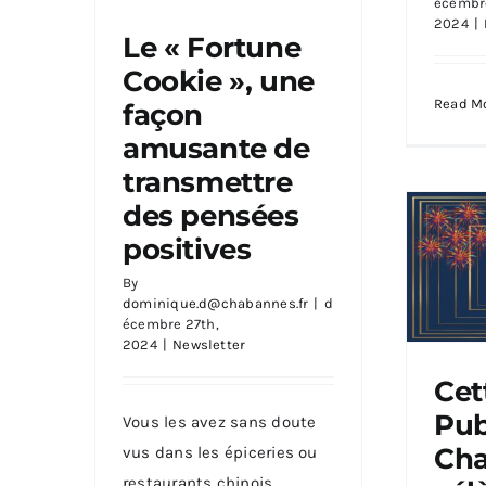
écembre
2024
|
Le « Fortune
Cookie », une
Read M
façon
Le « Fortune Cookie », une
façon amusante de
amusante de
transmettre des pensées
positives
transmettre
des pensées
positives
By
dominique.d@chabannes.fr
|
d
écembre 27th,
2024
|
Newsletter
Cet
Pub
Cett
Vous les avez sans doute
Chaba
Ch
vus dans les épiceries ou
f
restaurants chinois,