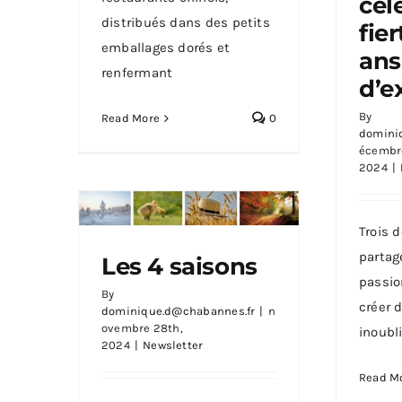
cél
distribués dans des petits
fier
emballages dorés et
ans
renfermant
d’e
By
Read More
0
domini
écembre
2024
|
Trois 
partag
Les 4 saisons
Les 4 saisons
passio
By
créer 
dominique.d@chabannes.fr
|
n
ovembre 28th,
inoubl
2024
|
Newsletter
Read M