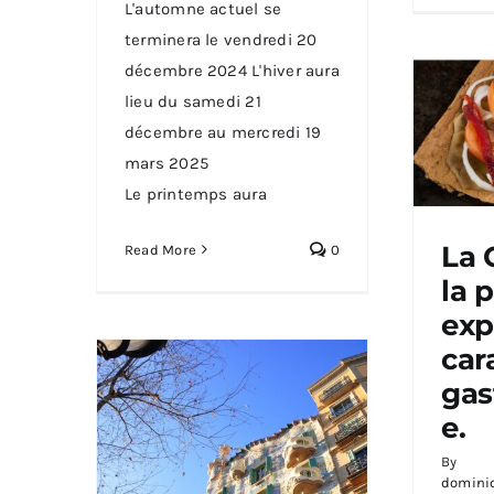
L'automne actuel se
terminera le vendredi 20
décembre 2024 L'hiver aura
lieu du samedi 21
décembre au mercredi 19
mars 2025
Le printemps aura
La 
Read More
0
la 
La 
hau
exp
carac
car
gas
e.
By
domini