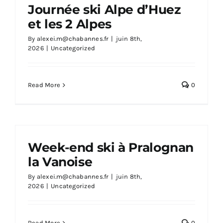
Journée ski Alpe d’Huez
et les 2 Alpes
By
alexei.m@chabannes.fr
|
juin 8th,
2026
|
Uncategorized
Read More
0
Week-end ski à Pralognan
la Vanoise
By
alexei.m@chabannes.fr
|
juin 8th,
2026
|
Uncategorized
Read More
0