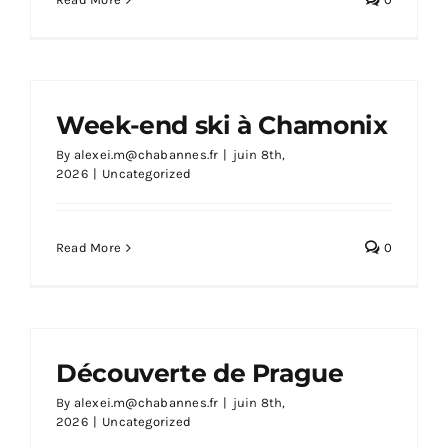
Week-end ski à Chamonix
By
alexei.m@chabannes.fr
|
juin 8th,
2026
|
Uncategorized
Read More
0
Découverte de Prague
By
alexei.m@chabannes.fr
|
juin 8th,
2026
|
Uncategorized