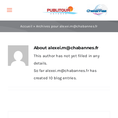
Skip
to
Toggle
content
Navigation
Voyages
Accueil
»
Archives pour alexei.m@chabannes.fr
Brochures
About
alexei.m@chabannes.fr
This author has not yet filled in any
Groupes
details.
So far alexei.m@chabannes.fr has
Agences
created 10 blog entries.
Informations
Recherche