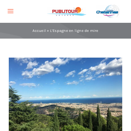
Skip
to
Toggle
content
Navigation
Voyages
Accueil
»
L’Espagne en ligne de mire
Brochures
Groupes
Agences
Informations
Recherche