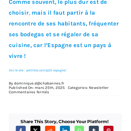
Comme souvent, le plus dur est de
choisir
,
mais il faut partir à la
rencontre de ses habitants, fréquenter
ses bodegas et se régaler de sa
cuisine, car l’Espagne est un pays à
vivre !
Voir le site : petitfute.com/p25-espagne/
By
dominique.d@chabannes.fr
Published On: mars 25th, 2025
Categories:
Newsletter
sur
Commentaires fermés
L’Espagne
en
ligne
de
mire
Share This Story, Choose Your Platform!