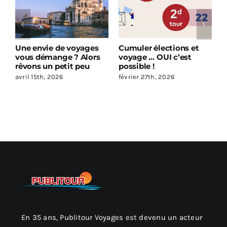
Une envie de voyages
Cumuler élections et
P
n
vous démange ? Alors
voyage … OUI c’est
B
rêvons un petit peu
possible !
f
avril 15th, 2026
février 27th, 2026
En 35 ans, Publitour Voyages est devenu un acteur