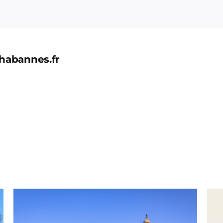
CELA
?
habannes.fr