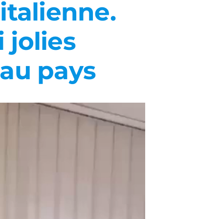
italienne.
 jolies
eau pays