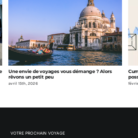
Cumuler élections et voyage … OUI c’est
Pri
possible !
févri
février 27th, 2026
VOTRE PROCHAIN VOYAGE