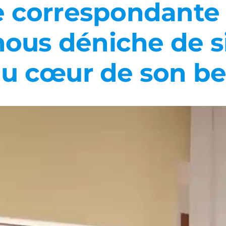
e correspondante 
 nous déniche de si
au cœur de son b