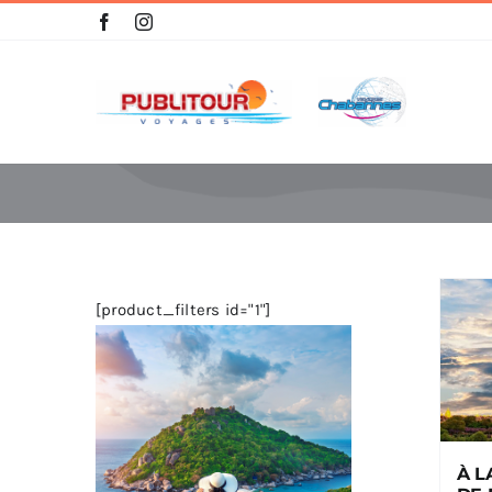
Skip
to
content
[product_filters id="1"]
À L