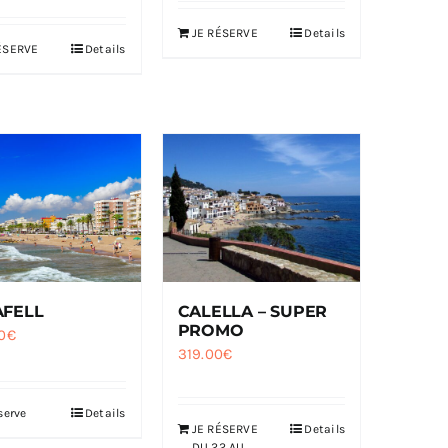
JE RÉSERVE
Details
ÉSERVE
Details
AFELL
CALELLA – SUPER
PROMO
0
€
319.00
€
serve
Details
JE RÉSERVE
Details
DU 22 AU