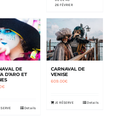
26 FÉVRIER
CARNAVAL DE
NAVAL DE
VENISE
A D’ARO ET
NES
609.00
€
0
€
JE RÉSERVE
Details
ÉSERVE
Details