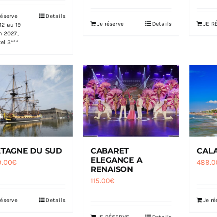
réserve
Details
Je réserve
Details
JE R
12 au 19
n 2027,
el 3***
TAGNE DU SUD
CAL
CABARET
ELEGANCE A
9.00
€
489.0
RENAISON
115.00
€
réserve
Details
Je ré