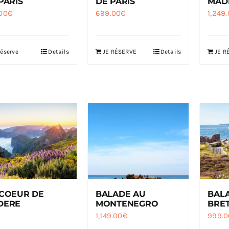
PARIS
DE PARIS
MAD
00
€
699.00
€
1,249
réserve
Details
JE RÉSERVE
Details
JE R
COEUR DE
BALADE AU
BAL
DERE
MONTENEGRO
BRE
1,149.00
€
999.0