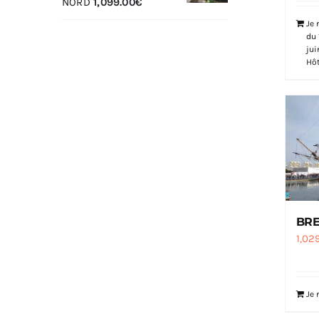
NORD
1,099.00
€
Je 
du 
jui
Hôt
BRE
1,02
Je 