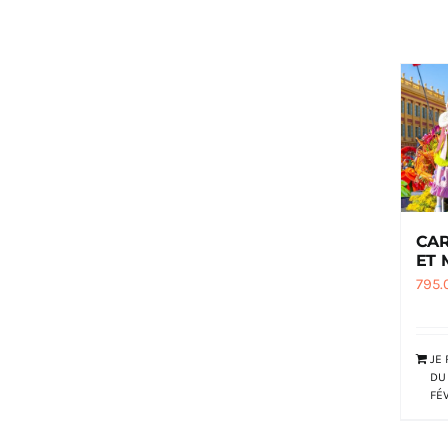
CAR
ET
795.
JE
DU 
FÉ