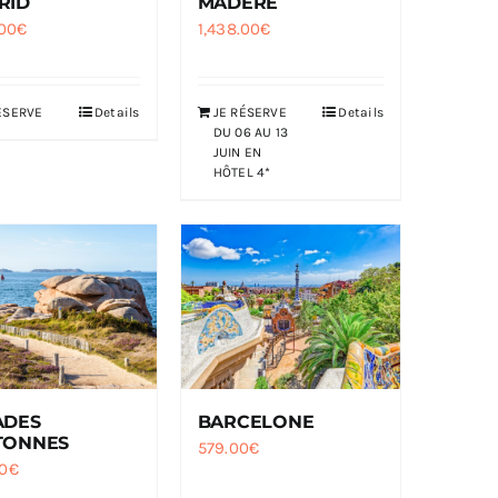
RID
MADÈRE
.00
€
1,438.00
€
ÉSERVE
Details
JE RÉSERVE
Details
DU 06 AU 13
JUIN EN
HÔTEL 4*
ADES
BARCELONE
TONNES
579.00
€
0
€