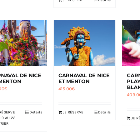
JE RÉSERVE
Details
NAVAL DE NICE
CARNAVAL DE NICE
CAR
 MENTON
ET MENTON
PLAY
BLA
00
€
415.00
€
409.0
 RÉSERVE
Details
JE RÉSERVE
Details
19 AU 22
JE R
VRIER