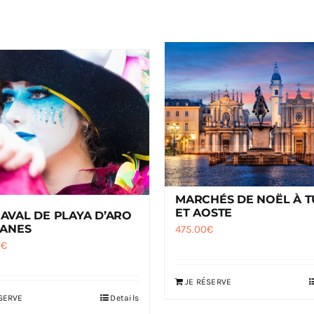
MARCHÉS DE NOËL À T
ET AOSTE
AVAL DE PLAYA D’ARO
LANES
475.00
€
0
€
JE RÉSERVE
SERVE
Details