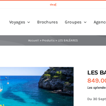
Voyages
Brochures
Groupes
Agenc
Accueil
»
Produits
»
LES BALÉARES
LES B
849.0
Les splende
Du 30 Sep