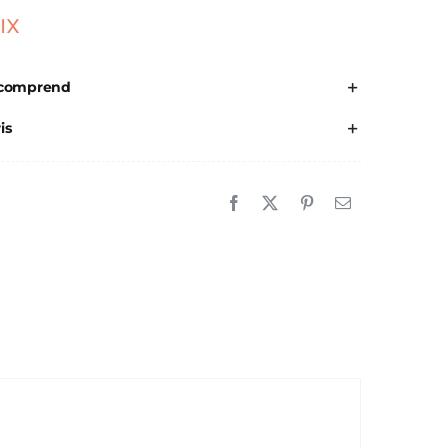
IX
 comprend
is