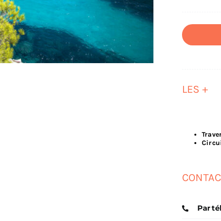
LES +
Trave
Circu
CONTAC
Par t