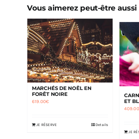
Vous aimerez peut-être aussi
MARCHÉS DE NOËL EN
FORÊT NOIRE
CARN
ET B
619.00
€
409.0
JE RÉSERVE
Details
JE RÉ