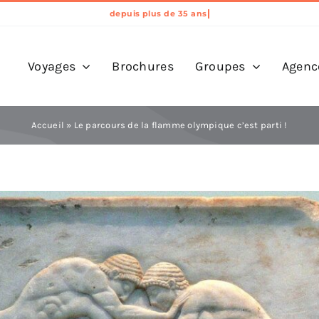
Voyages
Brochures
Groupes
Agenc
Accueil
»
Le parcours de la flamme olympique c’est parti !