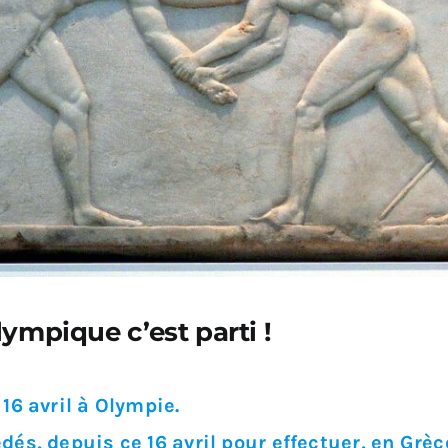
ympique c’est parti !
16 avril à Olympie.
és, depuis ce 16 avril pour effectuer, en Grè