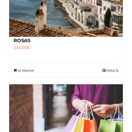
ROSAS
535.00
€
Je réserve
Details